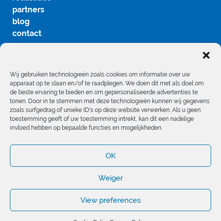
partners
blog
contact
Wij gebruiken technologieën zoals cookies om informatie over uw
apparaat op te slaan en/of te raadplegen. We doen dit met als doel om
de beste ervaring te bieden en om gepersonaliseerde advertenties te
tonen. Door in te stemmen met deze technologieën kunnen wij gegevens
volg ons
zoals surfgedrag of unieke ID's op deze website verwerken. Als u geen
toestemming geeft of uw toestemming intrekt, kan dit een nadelige
invloed hebben op bepaalde functies en mogelijkheden.
OK
Weiger
© 2020 AC
Privacy Policy
Systems
Cookie Policy
View preferences
Vraag hier je gratis Offerte