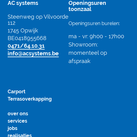
AC systems
Openingsuren
toonzaal
Steenweg op Vilvoorde
112
Openingsuren burelen:
1745 Opwijk
ma - vr:
9h00 - 17h00
BE0418955668
Showroom:
0471/64.10.31
momenteel op
info@acsystems.be
afspraak
Carport
Terrasoverkapping
over ons
services
jobs
realisaties