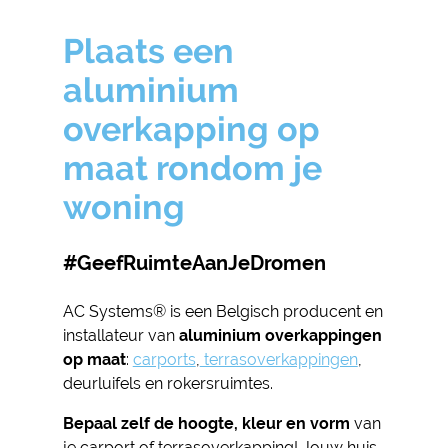
Plaats een
aluminium
overkapping op
maat rondom je
woning
#GeefRuimteAanJeDromen
AC Systems® is een Belgisch producent en
installateur van
aluminium overkappingen
op maat
:
carports
,
terrasoverkappingen
,
deurluifels en rokersruimtes.
Bepaal zelf de hoogte, kleur en vorm
van
je carport of terrasoverkapping! Jouw huis